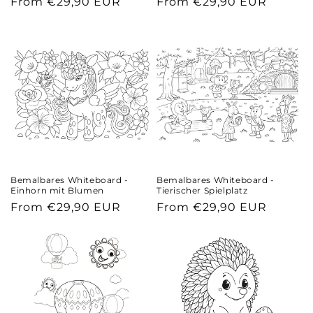
Regular
From €29,90 EUR
Regular
From €29,90 EUR
price
price
Bemalbares Whiteboard -
Bemalbares Whiteboard -
Einhorn mit Blumen
Tierischer Spielplatz
Regular
From €29,90 EUR
Regular
From €29,90 EUR
price
price