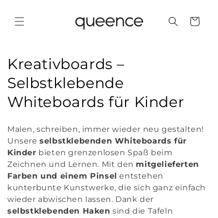
Skip to
content
Cart
C
Kreativboards –
o
Selbstklebende
l
Whiteboards für Kinder
l
Malen, schreiben, immer wieder neu gestalten!
e
Unsere
selbstklebenden Whiteboards für
Kinder
bieten grenzenlosen Spaß beim
c
Zeichnen und Lernen. Mit den
mitgelieferten
t
Farben und einem Pinsel
entstehen
kunterbunte Kunstwerke, die sich ganz einfach
i
wieder abwischen lassen. Dank der
o
selbstklebenden Haken
sind die Tafeln