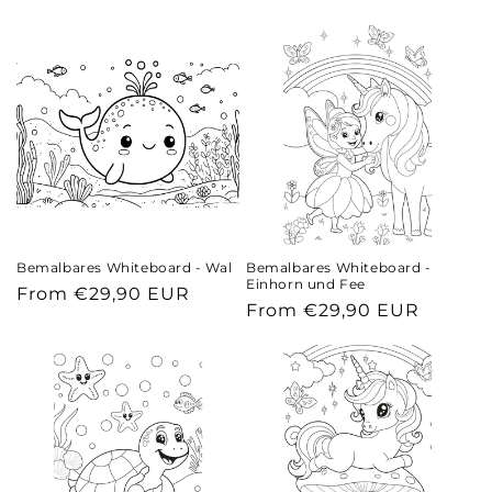
price
price
Bemalbares Whiteboard - Wal
Bemalbares Whiteboard -
Einhorn und Fee
Regular
From €29,90 EUR
Regular
From €29,90 EUR
price
price