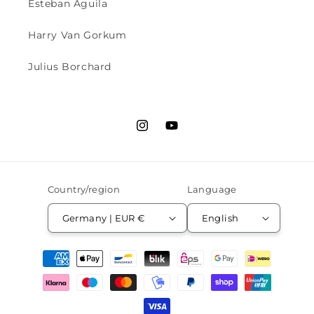
Esteban Aguila
Harry Van Gorkum
Julius Borchard
Instagram
YouTube
Country/region
Language
Germany | EUR €
English
Payment
methods