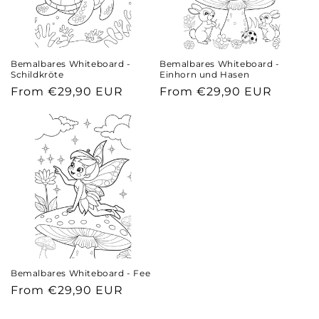
Bemalbares Whiteboard -
Bemalbares Whiteboard -
Schildkröte
Einhorn und Hasen
Regular
From €29,90 EUR
Regular
From €29,90 EUR
price
price
Bemalbares Whiteboard - Fee
Regular
From €29,90 EUR
price